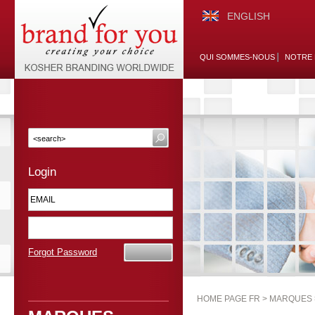
ENGLISH
QUI SOMMES-NOUS
NOTRE 
Login
Forgot Password
HOME PAGE FR >
MARQUES