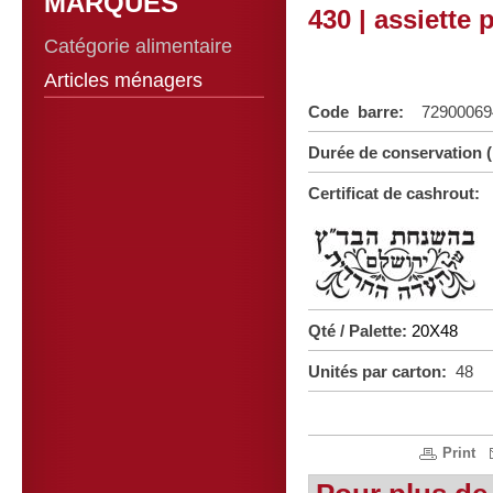
MARQUES
430 | assiette
Catégorie alimentaire
Articles ménagers
Code barre:
72900069
Durée de conservation 
Certificat de cashrout:
Qté / Palette:
20X48
Unités par carton:
48
Print