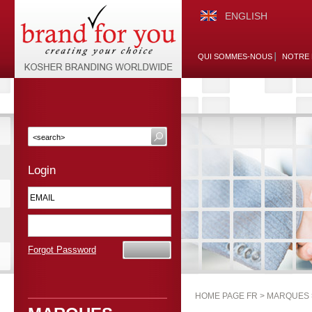
ENGLISH
QUI SOMMES-NOUS
NOTRE 
Login
Forgot Password
HOME PAGE FR >
MARQUES