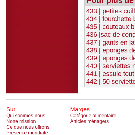
Pour plus de
433 | petites cui
434 | fourchette
435 | couteaux b
436 |sac de cong
437 | gants en la
438 | eponges d
439 | eponges de
440 | serviettes 
441 | essuie tout
442 | 50 serviet
Sur
Marqes
Qui sommes-nous
Catégorie alimentaire
Norte mission
Articles ménagers
Ce que nous offrons
Présence mondiale