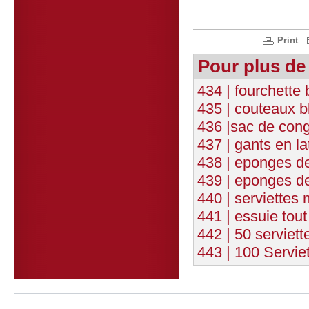
Print
Pour plus de
434 | fourchette
435 | couteaux b
436 |sac de cong
437 | gants en la
438 | eponges d
439 | eponges de
440 | serviettes 
441 | essuie tout
442 | 50 serviet
443 | 100 Servie