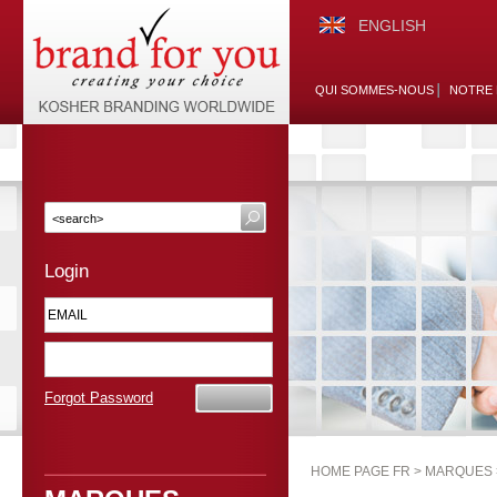
ENGLISH
QUI SOMMES-NOUS
NOTRE 
Login
Forgot Password
HOME PAGE FR >
MARQUES