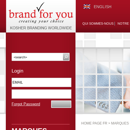
ENGLISH
QUI SOMMES-NOUS
NOTRE 
Login
Forgot Password
HOME PAGE FR >
MARQUES