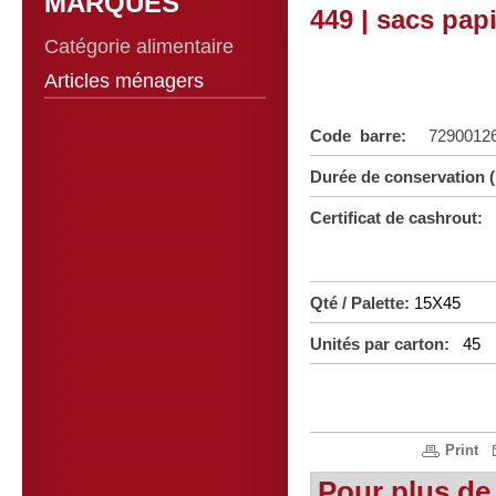
MARQUES
449 | sacs pap
Catégorie alimentaire
Articles ménagers
Code barre:
7290012
Durée de conservation 
Certificat de cashrout:
Qté / Palette:
15X45
Unités par carton:
45
Print
Pour plus de