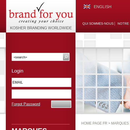
ENGLISH
QUI SOMMES-NOUS
NOTRE 
Login
Forgot Password
HOME PAGE FR >
MARQUES