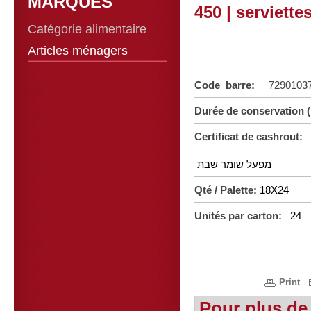
MARQUES
450 | serviette
Catégorie alimentaire
Articles ménagers
Code barre:
7290103
Durée de conservation 
Certificat de cashrout:
מפעל שומר שבת
Qté / Palette:
18X24
Unités par carton:
24
Print
Pour plus de