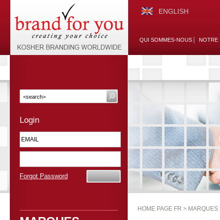
ENGLISH
QUI SOMMES-NOUS
NOTRE 
Login
Forgot Password
HOME PAGE FR >
MARQUES