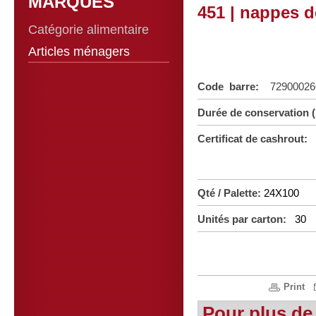
MARQUES
451 | nappes d
Catégorie alimentaire
Articles ménagers
Code barre:
72900026
Durée de conservation 
Certificat de cashrout:
Qté / Palette:
24X100
Unités par carton:
30
Print
Pour plus de