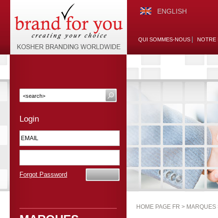
ENGLISH
QUI SOMMES-NOUS
NOTRE 
Login
Forgot Password
HOME PAGE FR >
MARQUES