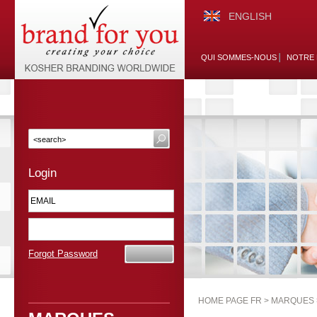
ENGLISH
QUI SOMMES-NOUS
NOTRE 
Login
Forgot Password
HOME PAGE FR >
MARQUES