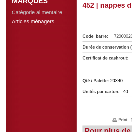
MARQUES
452 | nappes d
Catégorie alimentaire
Articles ménagers
Code barre:
7290002
Durée de conservation 
Certificat de cashrout:
Qté / Palette:
20X40
Unités par carton:
40
Print
Pour plus de