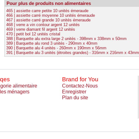
Pour plus de produits non alimentaires
465 | assiette carre petite 10 unités émeraude
466 | assiette carré moyenne 10 unités émeraude
467 | assiette carré grande 10 unités émeraude
468 | verre a vin contour argent 12 unités
469 | verre diamant fil argent 12 unités
470 | petit bol 12 unités cristal
388 | Barquette alu extra large 2 unités - 398mm x 338mm x 50mm
389 | Barquette alu rond 3 unités - 290mm x 40mm
390 | Barquette alu 4 unités - 260mm x 190mm x 56mm
391 | Barquette alu 3 unités (étroites grandes) - 316mm x 216mm x 43mm
qes
Brand for You
gorie alimentaire
Contactez-Nous
cles ménagers
Enregistrer
Plan du site