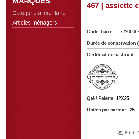
MARQUES
467 | assiette
Catégorie alimentaire
Articles ménagers
Code barre:
7290006
Durée de conservation 
Certificat de cashrout:
Qté / Palette:
12X25
Unités par carton:
25
Print