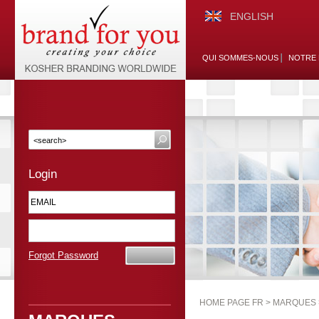
ENGLISH
QUI SOMMES-NOUS
NOTRE 
Login
Forgot Password
HOME PAGE FR >
MARQUES