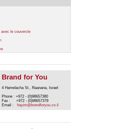
 avec le couvercle
m
ns
Brand for You
4 Hamelacha St., Raanana, Israel
Phone : +972 - (0)98657380
Fax : +972 - (0)98657379
Email :
hayim@brandforyou.co.il