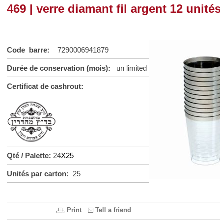
469 | verre diamant fil argent 12 unité
Code barre:
7290006941879
Durée de conservation (mois):
un limited
Certificat de cashrout:
Qté / Palette:
24
X25
Unités par carton:
25
Print
Tell a friend