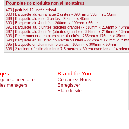
Pour plus de produits non alimentaires
470 | petit bol 12 unités cristal
388 | Barquette alu extra large 2 unités - 398mm x 338mm x 50mm
389 | Barquette alu rond 3 unités - 290mm x 40mm
390 | Barquette alu 4 unités - 260mm x 190mm x 56mm
391 | Barquette alu 3 unités (étroites grandes) - 316mm x 216mm x 43mm
392 | Barquette alu 3 unités (étroites grandes) - 316mm x 216mm x 43mm
393 | Petite barquette en aluminium 6 unités - 255mm x 175mm x 35mm
394 | Barquette en alu avec couvercle 5 unités - 225mm x 175mm x 35m
395 | Barquette en aluminium 5 unités - 100mm x 300mm x 50mm
396 | 2 rouleaux feuille aluminum7.5 mètres x 30 cm avec lame -14 micro
qes
Brand for You
gorie alimentaire
Contactez-Nous
cles ménagers
Enregistrer
Plan du site