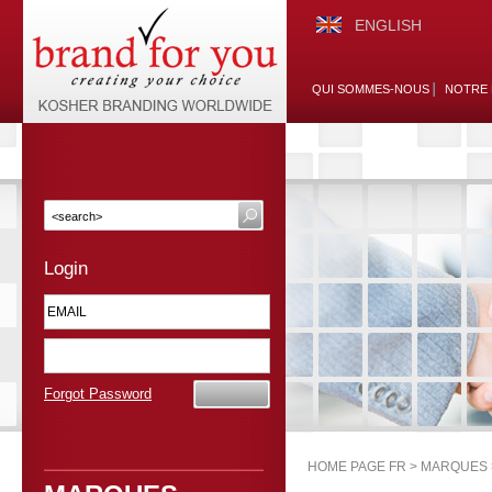
ENGLISH
QUI SOMMES-NOUS
NOTRE 
Login
Forgot Password
HOME PAGE FR >
MARQUES