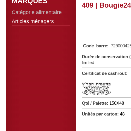
MARQUES
409 | Bougie2
Catégorie alimentaire
Articles ménagers
Code barre
:
72900042
Durée de conservation 
limited
Certificat de cashrout:
Qté / Palette:
150X48
Unités par carton:
48