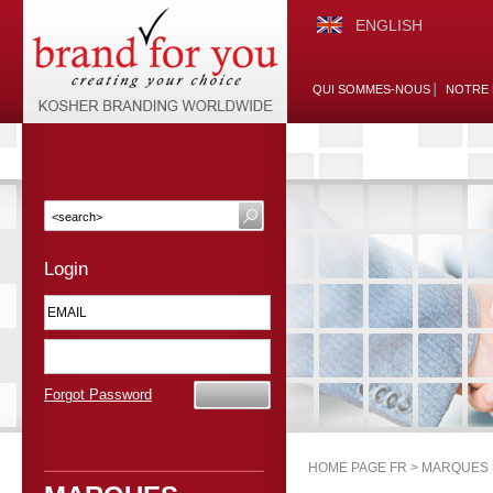
ENGLISH
QUI SOMMES-NOUS
NOTRE 
Login
Forgot Password
HOME PAGE FR >
MARQUES