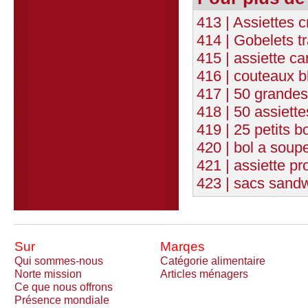
413 | Assiettes 
414 | Gobelets t
415 | assiette 
416 | couteaux b
417 | 50 grandes
418 | 50 assiett
419 | 25 petits b
420 | bol a soup
421 | assiette p
423 | sacs sandw
Sur
Marqes
Qui sommes-nous
Catégorie alimentaire
Norte mission
Articles ménagers
Ce que nous offrons
Présence mondiale