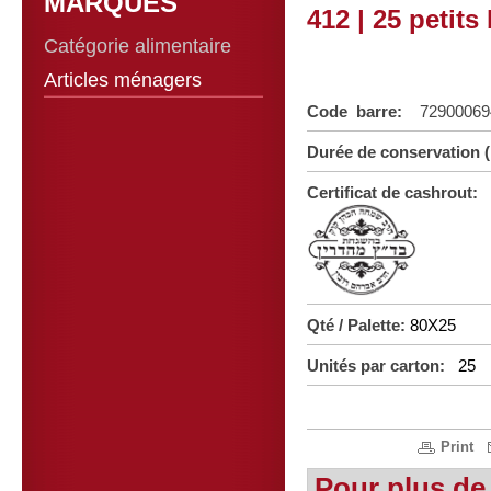
MARQUES
412 | 25 petits
Catégorie alimentaire
Articles ménagers
Code barre:
7290006
Durée de conservation 
Certificat de cashrout:
Qté / Palette:
80X25
Unités par carton:
25
Print
Pour plus de