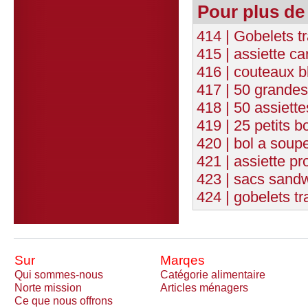
Pour plus de
414 | Gobelets t
415 | assiette 
416 | couteaux b
417 | 50 grandes
418 | 50 assiett
419 | 25 petits b
420 | bol a soup
421 | assiette p
423 | sacs sandw
424 | gobelets t
Sur
Marqes
Qui sommes-nous
Catégorie alimentaire
Norte mission
Articles ménagers
Ce que nous offrons