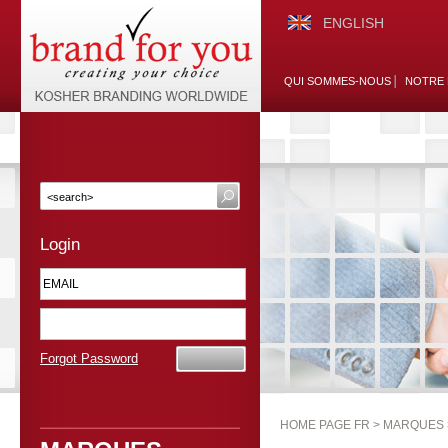
ENGLISH
QUI SOMMES-NOUS
NOTRE 
Login
Forgot Password
HOME PAGE FR >
MARQUES