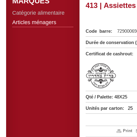
MARQUES
413 | Assiette
Catégorie alimentaire
Articles ménagers
Code barre:
7290006
Durée de conservation 
Certificat de cashrout:
Qté / Palette:
48X25
Unités par carton:
25
Print