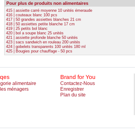
Pour plus de produits non alimentaires
415 | assiette carré moyenne 10 unités émeraude
416 | couteaux blanc 100 pcs
417 | 50 grandes assiettes blanches 21 cm
418 | 50 assiettes petite blanche 17 cm
419 | 25 petits bol blanc
420 | bol a soupe blanc 25 unités
421 | assiette profonde blanche 50 unités
423 | sacs sandwich en rouleau 200 unités
424 | gobelets transparents 100 unités 180 ml
425 | Bougies pour chauffage - 50 pcs
qes
Brand for You
gorie alimentaire
Contactez-Nous
cles ménagers
Enregistrer
Plan du site