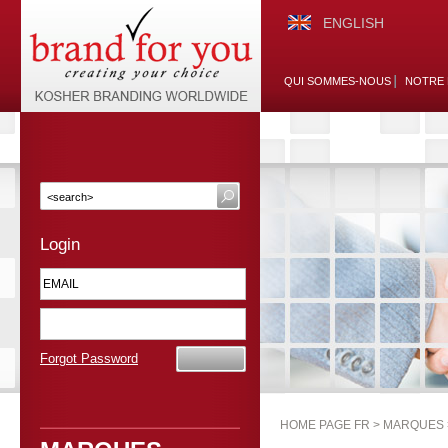
ENGLISH
QUI SOMMES-NOUS
NOTRE 
Login
Forgot Password
HOME PAGE FR >
MARQUES