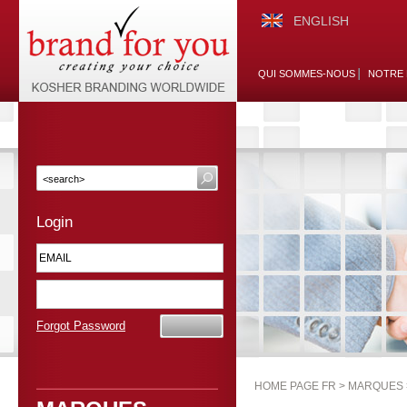
ENGLISH
QUI SOMMES-NOUS
NOTRE 
Login
Forgot Password
HOME PAGE FR >
MARQUES