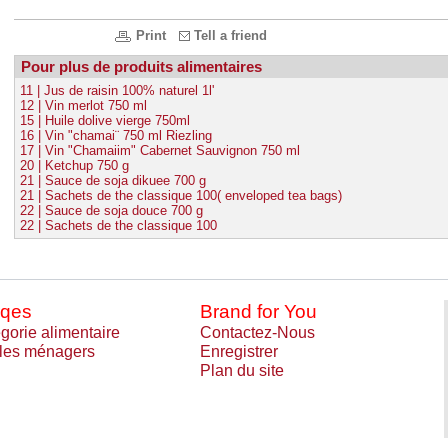
Print
Tell a friend
Pour plus de produits alimentaires
11 | Jus de raisin 100% naturel 1l'
12 | Vin merlot 750 ml
15 | Huile dolive vierge 750ml
16 | Vin "chamai¨ 750 ml Riezling
17 | Vin "Chamaiim" Cabernet Sauvignon 750 ml
20 | Ketchup 750 g
21 | Sauce de soja dikuee 700 g
21 | Sachets de the classique 100( enveloped tea bags)
22 | Sauce de soja douce 700 g
22 | Sachets de the classique 100
qes
Brand for You
gorie alimentaire
Contactez-Nous
cles ménagers
Enregistrer
Plan du site