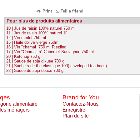
Print
Tell a friend
Pour plus de produits alimentaires
10 | Jus de raisin 100% naturel 750 ml'
11 | Jus de raisin 100% naturel 1l'
12 | Vin merlot 750 ml
15 | Huile dolive vierge 750ml
16 | Vin "chamai¨ 750 ml Riezling
17 | Vin "Chamaiim" Cabernet Sauvignon 750 ml
20 | Ketchup 750 g
21 | Sauce de soja dikuee 700 g
21 | Sachets de the classique 100( enveloped tea bags)
22 | Sauce de soja douce 700 g
qes
Brand for You
gorie alimentaire
Contactez-Nous
cles ménagers
Enregistrer
Plan du site