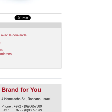
 avec le couvercle
m
ns
4 microns
Brand for You
4 Hamelacha St., Raanana, Israel
Phone : +972 - (0)98657380
Fax : +972 - (0)98657379