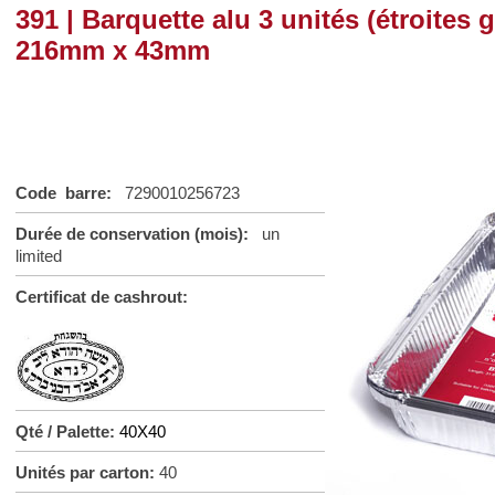
391 | Barquette alu 3 unités (étroites
216mm x 43mm
Code barre:
7290010256723
Durée de conservation (mois):
un
limited
Certificat de cashrout:
Qté / Palette:
40X40
Unités par carton:
40