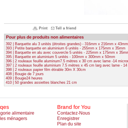
Print
Tell a friend
Pour plus de produits non alimentaires
392 | Barquette alu 3 unités (étroites grandes) - 316mm x 216mm x 43mm
393 | Petite barquette en aluminium 6 unités - 255mm x 175mm x 35mm
394 | Barquette en alu avec couvercle 5 unités - 225mm x 175mm x 35m
395 | Barquette en aluminium 5 unités - 100mm x 300mm x 50mm
396 | 2 rouleaux feuille aluminum7.5 mètres x 30 cm avec lame -14 micro
397 | 2 rouleaux feuille aluminium 7.5 mètres x 45 cm larg avec lame - 1
398 | 2 rouleaux papier film étirable 30m X 30cm
408 | Bougie de 7 jours
409 | Bougie24 heures
410 | 50 grandes assiettes blanches 21 cm
qes
Brand for You
gorie alimentaire
Contactez-Nous
cles ménagers
Enregistrer
Plan du site