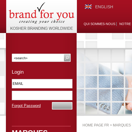
ENGLISH
QUI SOMMES-NOUS
NOTRE 
Login
Forgot Password
HOME PAGE FR >
MARQUES