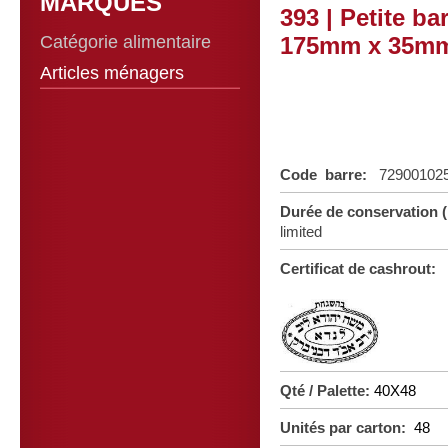
MARQUES
393 | Petite b
Catégorie alimentaire
175mm x 35m
Articles ménagers
Code barre:
72900102
Durée de conservation
limited
Certificat de cashrout:
Qté / Palette:
40X48
Unités par carton:
48