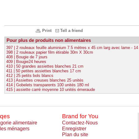
Print
Tell a friend
Pour plus de produits non alimentaires
397 | 2 rouleaux feuille aluminium 7.5 mètres x 45 cm larg avec lame - 1
398 | 2 rouleaux papier film étirable 30m X 30cm
408 | Bougie de 7 jours
409 | Bougie24 heures
410 | 50 grandes assiettes blanches 21 cm
411 | 50 petites assiettes blanches 17 cm
412 | 25 petits bols blancs
413 | Assiettes creuses blanches 25 unités
414 | Gobelets transparents 100 unités 180 ml
415 | assiette carré moyenne 10 unités émeraude
qes
Brand for You
gorie alimentaire
Contactez-Nous
cles ménagers
Enregistrer
Plan du site