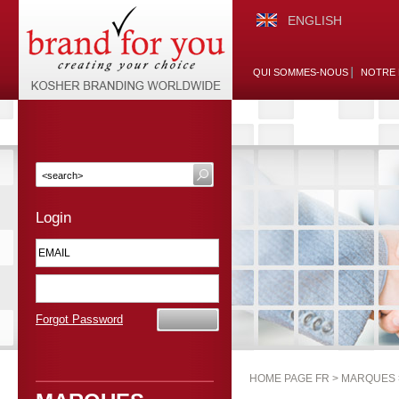
ENGLISH
QUI SOMMES-NOUS
NOTRE 
Login
Forgot Password
HOME PAGE FR >
MARQUES